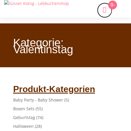
0-
Artikel
Kategorie:
Valentinstag
Produkt-Kategorien
Baby Party - Baby Shower
(5)
Boxen Sets
(55)
Geburtstag
(74)
Halloween
(28)