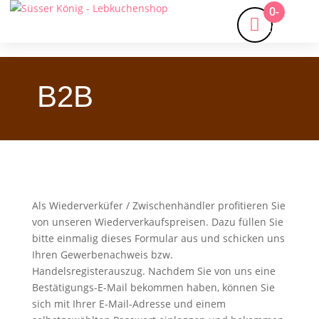
0-
Artikel
B2B
Als Wiederverküfer / Zwischenhändler profitieren Sie
von unseren Wiederverkaufspreisen. Dazu füllen Sie
bitte einmalig dieses Formular aus und schicken uns
Ihren Gewerbenachweis bzw.
Handelsregisterauszug. Nachdem Sie von uns eine
Bestätigungs-E-Mail bekommen haben, können Sie
sich mit Ihrer E-Mail-Adresse und einem