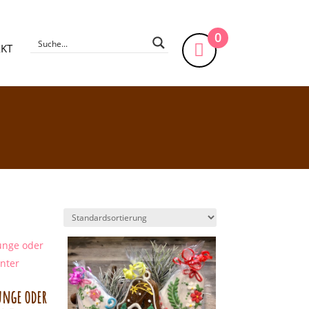
0
KT
unge oder