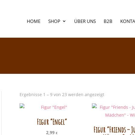
HOME
SHOP
ÜBER UNS
B2B
KONTA
Ergebnisse 1 – 9 von 23 werden angezeigt
Figur “Engel”
Figur “Friends – J
2,99
€