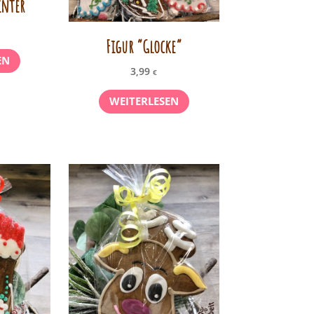
inter
Figur “Glocke”
EN
3,99
€
WEITERLESEN