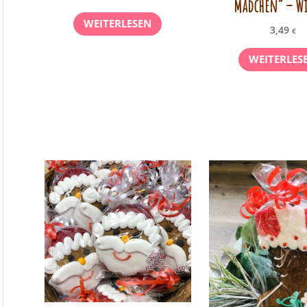
Mädchen” – W
WEITERLESEN
3,49
€
WEITERLES