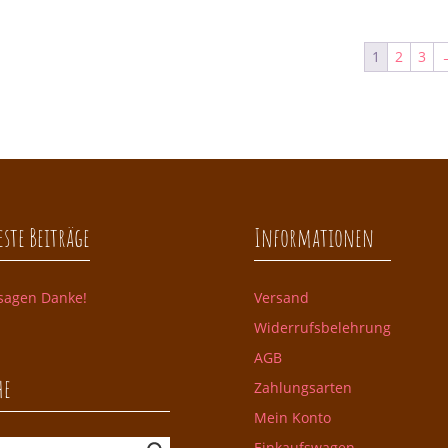
1
2
3
ste Beiträge
Informationen
sagen Danke!
Versand
Widerrufsbelehrung
AGB
he
Zahlungsarten
Mein Konto
Einkaufswagen