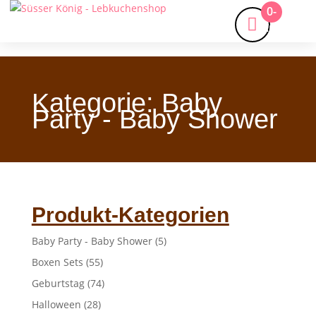
0-
Artikel
Kategorie: Baby
Party - Baby Shower
Produkt-Kategorien
Baby Party - Baby Shower
(5)
Boxen Sets
(55)
Geburtstag
(74)
Halloween
(28)