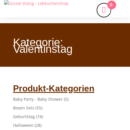
0-
Artikel
Kategorie:
Valentinstag
Produkt-Kategorien
Baby Party - Baby Shower
(5)
Boxen Sets
(55)
Geburtstag
(74)
Halloween
(28)