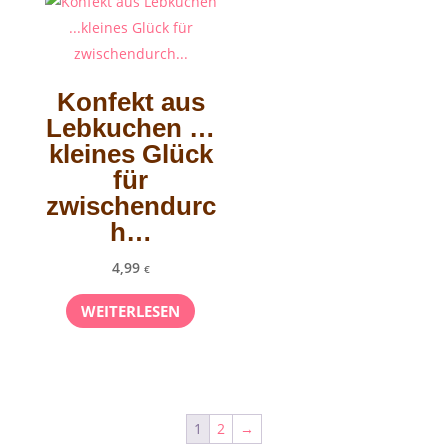
Konfekt aus
Lebkuchen …
kleines Glück
für
zwischendurc
h…
4,99
€
WEITERLESEN
1
2
→