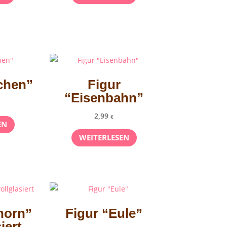
chen”
Figur
“Eisenbahn”
2,99
€
EN
WEITERLESEN
horn”
Figur “Eule”
iert