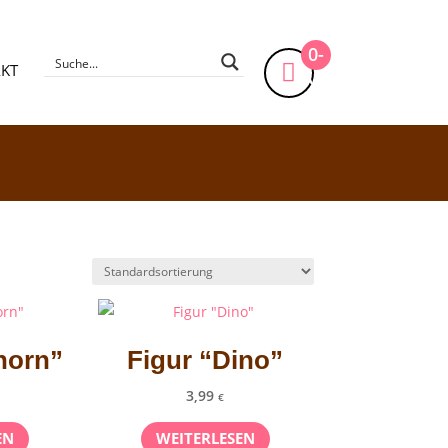
0-
KT
Artikel
horn”
Figur “Dino”
3,99
€
EN
WEITERLESEN