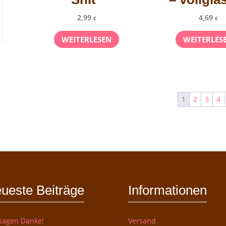
2,99
4,69
€
€
WEITERLESEN
WEITERLES
1
2
3
4
ueste Beiträge
Informationen
sagen Danke!
Versand