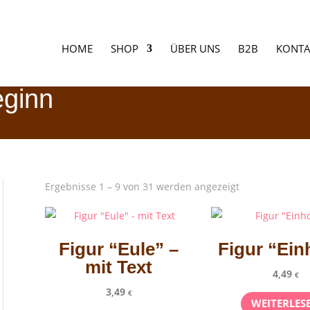
HOME
SHOP
ÜBER UNS
B2B
KONTA
eginn
Ergebnisse 1 – 9 von 31 werden angezeigt
Figur “Eule” –
Figur “Ein
mit Text
4,49
€
3,49
€
WEITERLES