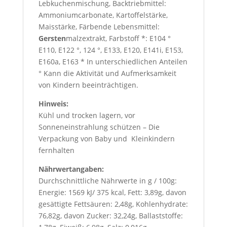
Lebkuchenmischung, Backtriebmittel:
Ammoniumcarbonate, Kartoffelstärke,
Maisstärke, Färbende Lebensmittel:
Gersten
malzextrakt, Farbstoff *: E104 °
E110, E122 °, 124 °, E133, E120, E141i, E153,
E160a, E163 * In unterschiedlichen Anteilen
° Kann die Aktivität und Aufmerksamkeit
von Kindern beeinträchtigen.
Hinweis:
Kühl und trocken lagern, vor
Sonneneinstrahlung schützen – Die
Verpackung von Baby und Kleinkindern
fernhalten
Nährwertangaben:
Durchschnittliche Nährwerte in g / 100g:
Energie: 1569 kJ/ 375 kcal, Fett: 3,89g, davon
gesättigte Fettsäuren: 2,48g, Kohlenhydrate:
76,82g, davon Zucker: 32,24g, Ballaststoffe: