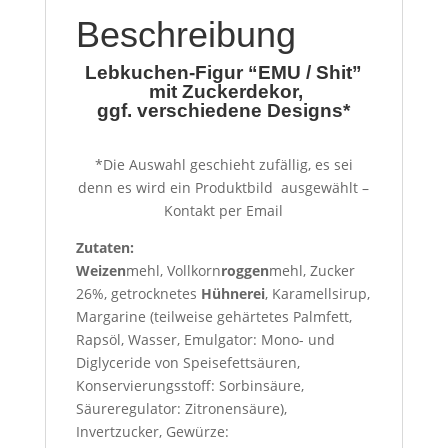
Beschreibung
Lebkuchen-Figur “EMU / Shit”
mit Zuckerdekor,
ggf. verschiedene Designs*
*Die Auswahl geschieht zufällig, es sei
denn es wird ein Produktbild ausgewählt –
Kontakt per Email
Zutaten:
Weizen
mehl, Vollkorn
roggen
mehl, Zucker
26%, getrocknetes
Hühnerei
, Karamellsirup,
Margarine (teilweise gehärtetes Palmfett,
Rapsöl, Wasser, Emulgator: Mono- und
Diglyceride von Speisefettsäuren,
Konservierungsstoff: Sorbinsäure,
Säureregulator: Zitronensäure),
Invertzucker, Gewürze: