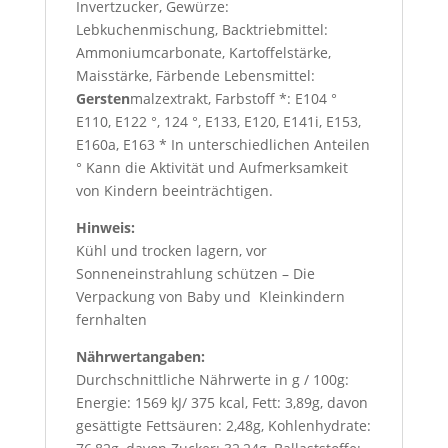
Invertzucker, Gewürze:
Lebkuchenmischung, Backtriebmittel:
Ammoniumcarbonate, Kartoffelstärke,
Maisstärke, Färbende Lebensmittel:
Gersten
malzextrakt, Farbstoff *: E104 °
E110, E122 °, 124 °, E133, E120, E141i, E153,
E160a, E163 * In unterschiedlichen Anteilen
° Kann die Aktivität und Aufmerksamkeit
von Kindern beeinträchtigen.
Hinweis:
Kühl und trocken lagern, vor
Sonneneinstrahlung schützen – Die
Verpackung von Baby und Kleinkindern
fernhalten
Nährwertangaben:
Durchschnittliche Nährwerte in g / 100g:
Energie: 1569 kJ/ 375 kcal, Fett: 3,89g, davon
gesättigte Fettsäuren: 2,48g, Kohlenhydrate: