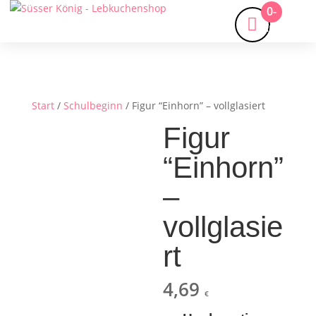
0-
Artikel
Start
/
Schulbeginn
/ Figur “Einhorn” – vollglasiert
Figur
“Einhorn”
–
vollglasie
rt
4,69
€