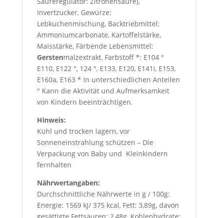
Säureregulator: Zitronensäure),
Invertzucker, Gewürze:
Lebkuchenmischung, Backtriebmittel:
Ammoniumcarbonate, Kartoffelstärke,
Maisstärke, Färbende Lebensmittel:
Gersten
malzextrakt, Farbstoff *: E104 °
E110, E122 °, 124 °, E133, E120, E141i, E153,
E160a, E163 * In unterschiedlichen Anteilen
° Kann die Aktivität und Aufmerksamkeit
von Kindern beeinträchtigen.
Hinweis:
Kühl und trocken lagern, vor
Sonneneinstrahlung schützen – Die
Verpackung von Baby und Kleinkindern
fernhalten
Nährwertangaben:
Durchschnittliche Nährwerte in g / 100g:
Energie: 1569 kJ/ 375 kcal, Fett: 3,89g, davon
gesättigte Fettsäuren: 2,48g, Kohlenhydrate: