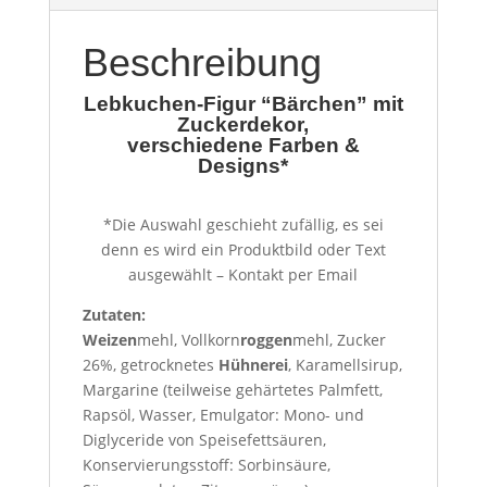
Beschreibung
Lebkuchen-Figur “Bärchen” mit
Zuckerdekor,
verschiedene Farben &
Designs*
*Die Auswahl geschieht zufällig, es sei
denn es wird ein Produktbild oder Text
ausgewählt – Kontakt per Email
Zutaten:
Weizen
mehl, Vollkorn
roggen
mehl, Zucker
26%, getrocknetes
Hühnerei
, Karamellsirup,
Margarine (teilweise gehärtetes Palmfett,
Rapsöl, Wasser, Emulgator: Mono- und
Diglyceride von Speisefettsäuren,
Konservierungsstoff: Sorbinsäure,