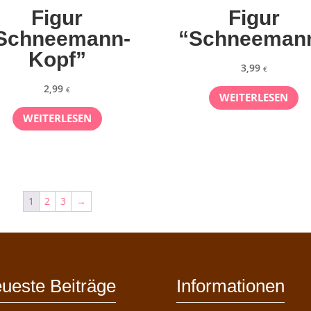
Figur
Figur
Schneemann-
“Schneeman
Kopf”
3,99
€
2,99
€
WEITERLESEN
WEITERLESEN
1
2
3
→
ueste Beiträge
Informationen