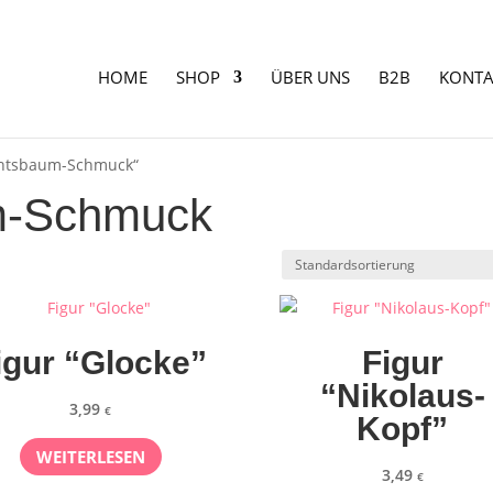
HOME
SHOP
ÜBER UNS
B2B
KONTA
achtsbaum-Schmuck“
m-Schmuck
igur “Glocke”
Figur
“Nikolaus-
3,99
€
Kopf”
WEITERLESEN
3,49
€