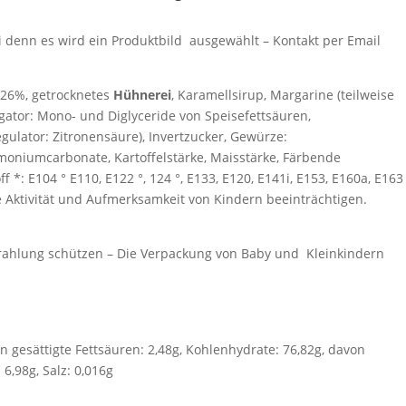
ei denn es wird ein Produktbild ausgewählt – Kontakt per Email
 26%, getrocknetes
Hühnerei
, Karamellsirup, Margarine (teilweise
gator: Mono- und Diglyceride von Speisefettsäuren,
gulator: Zitronensäure), Invertzucker, Gewürze:
oniumcarbonate, Kartoffelstärke, Maisstärke, Färbende
ff *: E104 ° E110, E122 °, 124 °, E133, E120, E141i, E153, E160a, E163
e Aktivität und Aufmerksamkeit von Kindern beeinträchtigen.
trahlung schützen – Die Verpackung von Baby und Kleinkindern
von gesättigte Fettsäuren: 2,48g, Kohlenhydrate: 76,82g, davon
 6,98g, Salz: 0,016g