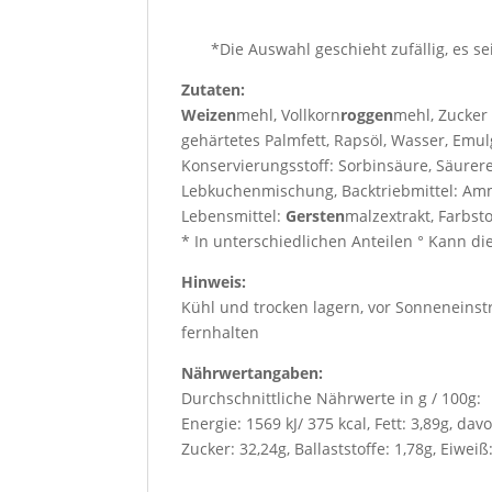
*Die Auswahl geschieht zufällig, es s
Zutaten:
Weizen
mehl, Vollkorn
roggen
mehl, Zucker
gehärtetes Palmfett, Rapsöl, Wasser, Emul
Konservierungsstoff: Sorbinsäure, Säurere
Lebkuchenmischung, Backtriebmittel: Amm
Lebensmittel:
Gersten
malzextrakt, Farbsto
* In unterschiedlichen Anteilen ° Kann di
Hinweis:
Kühl und trocken lagern, vor Sonneneins
fernhalten
Nährwertangaben:
Durchschnittliche Nährwerte in g / 100g:
Energie: 1569 kJ/ 375 kcal, Fett: 3,89g, da
Zucker: 32,24g, Ballaststoffe: 1,78g, Eiweiß: