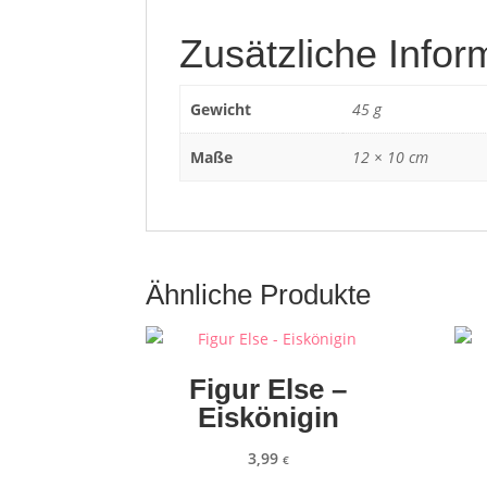
Zusätzliche Infor
Gewicht
45 g
Maße
12 × 10 cm
Ähnliche Produkte
Figur Else –
Eiskönigin
3,99
€