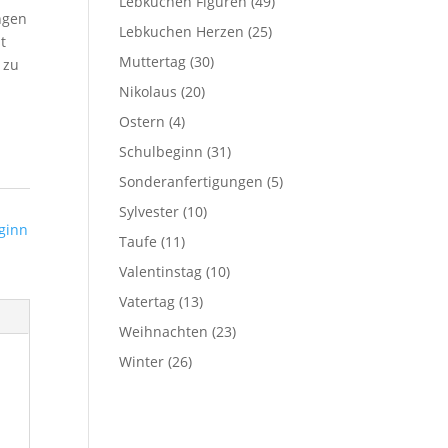
Lebkuchen Figuren
(49)
ngen
Lebkuchen Herzen
(25)
t
Muttertag
(30)
 zu
Nikolaus
(20)
Ostern
(4)
Schulbeginn
(31)
Sonderanfertigungen
(5)
Sylvester
(10)
ginn
Taufe
(11)
Valentinstag
(10)
Vatertag
(13)
Weihnachten
(23)
Winter
(26)